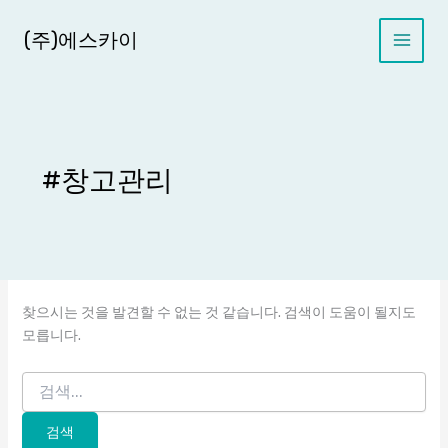
콘
텐
(주)에스카이
츠
로
건
너
뛰
기
#창고관리
찾으시는 것을 발견할 수 없는 것 같습니다. 검색이 도움이 될지도
모릅니다.
검
색
대
상