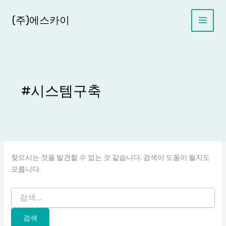
콘
텐
(주)에스카이
츠
로
건
너
뛰
기
#시스템구축
찾으시는 것을 발견할 수 없는 것 같습니다. 검색이 도움이 될지도
모릅니다.
검
색
대
상