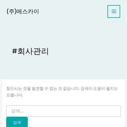
콘
텐
(주)에스카이
츠
로
건
너
뛰
기
#회사관리
찾으시는 것을 발견할 수 없는 것 같습니다. 검색이 도움이 될지도
모릅니다.
검
색
대
상