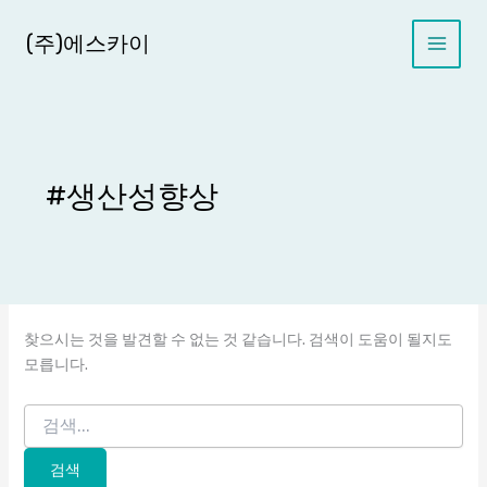
콘
텐
(주)에스카이
츠
로
건
너
뛰
기
#생산성향상
찾으시는 것을 발견할 수 없는 것 같습니다. 검색이 도움이 될지도
모릅니다.
검
색
대
상