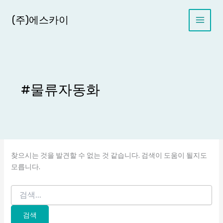
콘
텐
(주)에스카이
츠
로
건
너
뛰
기
#물류자동화
찾으시는 것을 발견할 수 없는 것 같습니다. 검색이 도움이 될지도
모릅니다.
검
색
대
상