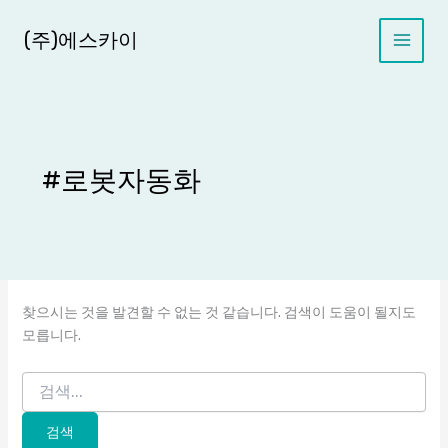
콘
텐
(주)에스카이
츠
로
건
너
뛰
기
#로봇자동화
찾으시는 것을 발견할 수 없는 것 같습니다. 검색이 도움이 될지도
모릅니다.
검
색
대
상